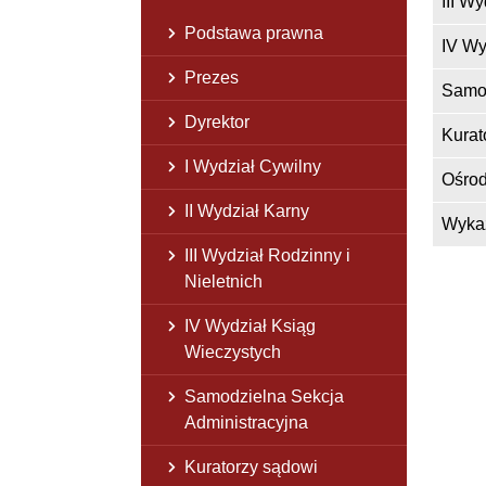
III W
Podstawa prawna
IV Wy
Prezes
Samod
Dyrektor
Kurat
I Wydział Cywilny
Ośrod
II Wydział Karny
Wyka
III Wydział Rodzinny i
Nieletnich
IV Wydział Ksiąg
Wieczystych
Samodzielna Sekcja
Administracyjna
Kuratorzy sądowi