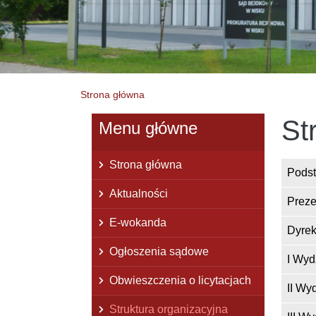
Strona główna
St
Menu główne
Strona główna
Str
Pods
Aktualności
Prez
E-wokanda
Dyrek
Ogłoszenia sądowe
I Wyd
Obwieszczenia o licytacjach
II Wy
Struktura organizacyjna