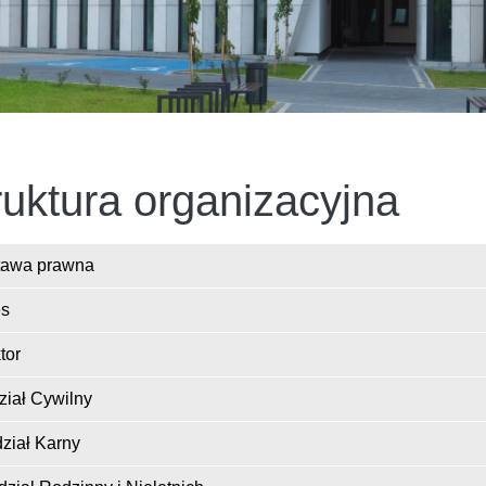
ruktura organizacyjna
uktura
tawa prawna
es
tor
ział Cywilny
dział Karny