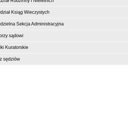
ydział Rodzinny i Nieletnich
dział Ksiąg Wieczystych
zielna Sekcja Administracyjna
orzy sądowi
ki Kuratorskie
z sędziów