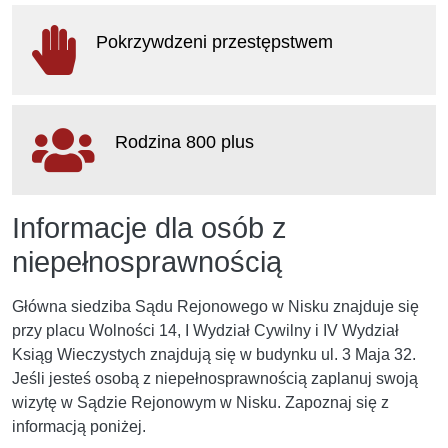
otwiera
się
Pokrzywdzeni przestępstwem
w
nowym
oknie
otwiera
się
Rodzina 800 plus
w
nowym
oknie
otwiera
Informacje dla osób z
się
w
niepełnosprawnością
nowym
oknie
Główna siedziba Sądu Rejonowego w Nisku znajduje się
przy placu Wolności 14, I Wydział Cywilny i IV Wydział
Ksiąg Wieczystych znajdują się w budynku ul. 3 Maja 32.
Jeśli jesteś osobą z niepełnosprawnością zaplanuj swoją
wizytę w Sądzie Rejonowym w Nisku. Zapoznaj się z
informacją poniżej.