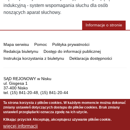
indukcyjną - system wspomagania słuchu dla osób
noszących aparat słuchowy.
Informacje o stronie
Informacje
Mapa serwisu
Pomoc
Polityka prywatności
Redakcja biuletynu
Dostęp do informacji publicznej
Instrukcja korzystania z biuletynu
Deklaracja dostępności
Dane
SĄD REJONOWY w Nisku
ul. Gisgesa 1
teleadresowe
37-400 Nisko
tel. (15) 841-20-48, (15) 841-20-44
Ta strona korzysta z plików cookies. W każdym momencie można dokonać
zmiany ustawień dotyczących dostępu do plików cookies. Brak zmiany
Serwis pełni funkcję strony Biuletynu Informacji Publicznej
ustawień przeglądarki oznacza zgodę na ich użycie.
Sądu Rejonowego w Nisku
Klikając przycisk Akceptuję, akceptujesz używanie plików cookie.
więcej informacji