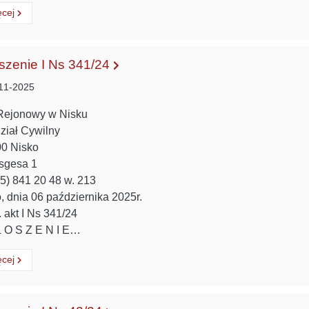
ytaj
o:
ęcej
szenie I Ns 341/24
11-2025
Rejonowy w Nisku
ział Cywilny
00 Nisko
isgesa 1
(15) 841 20 48 w. 213
, dnia 06 października 2025r.
 akt I Ns 341/24
 O S Z E N I E…
ytaj
o:
ęcej