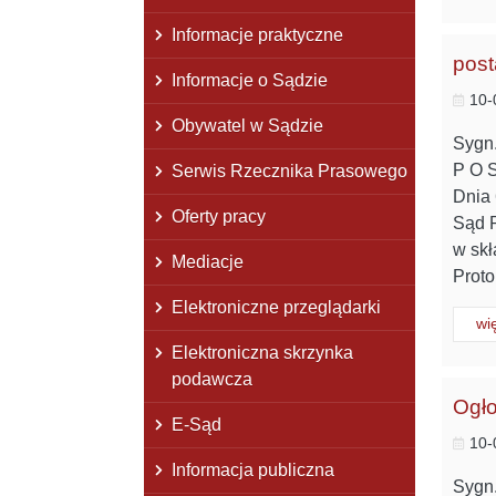
Informacje praktyczne
post
Informacje o Sądzie
10-
Obywatel w Sądzie
Sygn.
P O S
Serwis Rzecznika Prasowego
Dnia 
Oferty pracy
Sąd R
w skł
Mediacje
Proto
Elektroniczne przeglądarki
Cz
wi
Elektroniczna skrzynka
podawcza
Ogło
E-Sąd
10-
Informacja publiczna
Sygn.