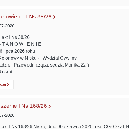
anowienie I Ns 38/26
07-2026
 akt I Ns 38/26
 T A N O W I E N I E
6 lipca 2026 roku
ejonowy w Nisku - I Wydział Cywilny
adzie : Przewodnicząca: sędzia Monika Zań
kolant:…
ytaj
o:
ęcej
szenie I Ns 168/26
07-2026
 akt I Ns 168/26 Nisko, dnia 30 czerwca 2026 roku OGŁOSZE