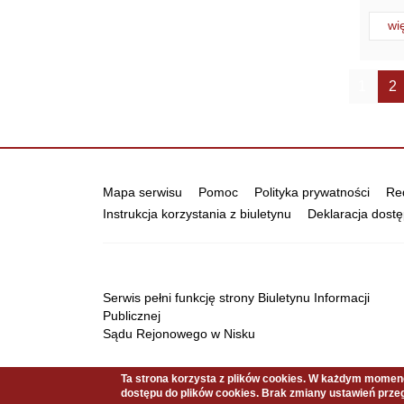
Cz
wi
Stro
1
2
Informacje
Mapa serwisu
Pomoc
Polityka prywatności
Red
Instrukcja korzystania z biuletynu
Deklaracja dostę
Serwis pełni funkcję strony Biuletynu Informacji
Publicznej
Sądu Rejonowego w Nisku
Ta strona korzysta z plików cookies. W każdym mome
Copyright © 2021 Sąd Rejonowy w Nisku
dostępu do plików cookies. Brak zmiany ustawień przeg