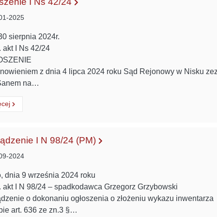
szenie I Ns 42/24
01-2025
30 sierpnia 2024r.
 akt I Ns 42/24
OSZENIE
nowieniem z dnia 4 lipca 2024 roku Sąd Rejonowy w Nisku ze
Sanem na…
ytaj
o:
ęcej
ądzenie I N 98/24 (PM)
09-2024
, dnia 9 września 2024 roku
 akt I N 98/24 – spadkodawca Grzegorz Grzybowski
dzenie o dokonaniu ogłoszenia o złożeniu wykazu inwentarza
bie art. 636 ze zn.3 §…