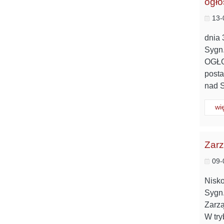
ogło
13-
dnia 
Sygn.
OGŁ
posta
nad 
Cz
wi
Zarz
09-
Nisko
Sygn.
Zarzą
W try