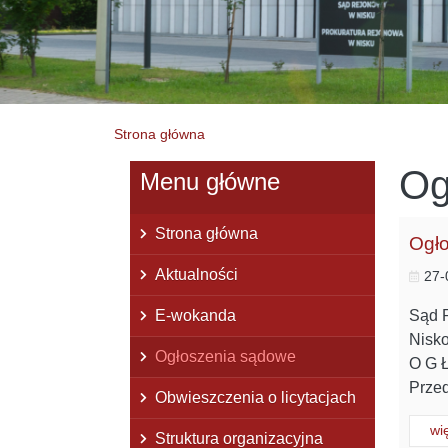
Strona główna
Og
Menu główne
Strona główna
Ogło
Aktualności
27-
E-wokanda
Sąd R
Nisko
Ogłoszenia sądowe
O G Ł
Prze
Obwieszczenia o licytacjach
Cz
wi
Struktura organizacyjna