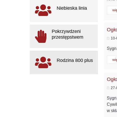
Ważne
Niebieska linia
Cz
wi
linki
otwiera
Ogło
się
Pokrzywdzeni
w
przestępstwem
10-
nowym
oknie
Sygn.
otwiera
się
Rodzina 800 plus
Cz
wi
w
nowym
oknie
otwiera
Ogło
się
w
27-
nowym
oknie
Sygn.
Cywi
w skł