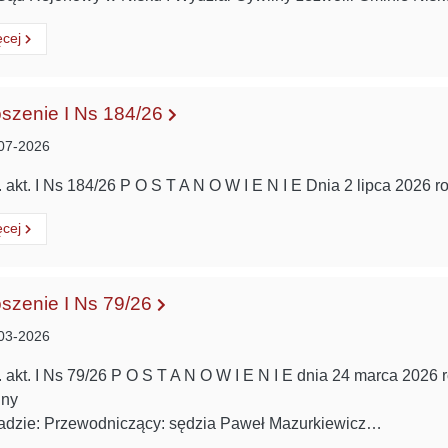
ytaj
o:
ęcej
szenie I Ns 184/26
07-2026
 akt. I Ns 184/26 P O S T A N O W I E N I E Dnia 2 lipca 2026
ytaj
o:
ęcej
szenie I Ns 79/26
03-2026
 akt. I Ns 79/26 P O S T A N O W I E N I E dnia 24 marca 2026
lny
adzie: Przewodniczący: sędzia Paweł Mazurkiewicz…