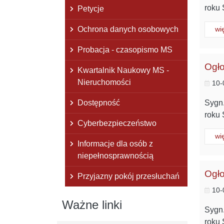
roku 
Petycje
Ochrona danych osobowych
Cz
wi
Probacja - czasopismo MS
Ogło
Kwartalnik Naukowy MS -
Nieruchomości
10-
Dostępność
Sygn.
roku 
Cyberbezpieczeństwo
Cz
wi
Informacje dla osób z
niepełnosprawnością
Ogło
Przyjazny pokój przesłuchań
10-
Ważne linki
Sygn.
roku 