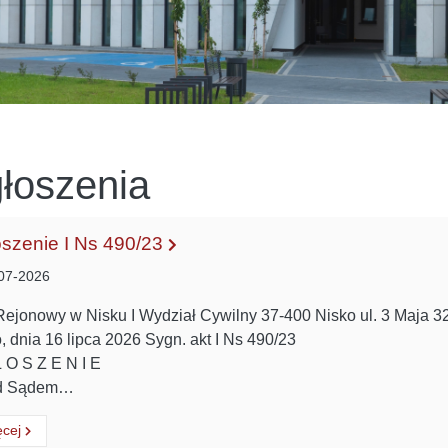
łoszenia
szenie I Ns 490/23
07-2026
ejonowy w Nisku I Wydział Cywilny 37-400 Nisko ul. 3 Maja 32 
, dnia 16 lipca 2026 Sygn. akt I Ns 490/23
 O S Z E N I E
d Sądem…
ytaj
o:
ęcej