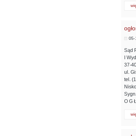
Cz
wi
ogło
05-
Sąd 
I Wyd
37-4
ul. G
tel. 
Nisko
Sygn.
O G Ł
Cz
wi