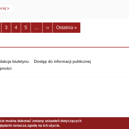
ytaj
o:
ęcej
nicowanie
Następna strona
Ostatnia strona
3
4
5
…
››
Ostatnia »
akcja biuletynu
Dostęp do informacji publicznej
pności
ncie można dokonać zmiany ustawień dotyczących
lądarki oznacza zgodę na ich użycie.