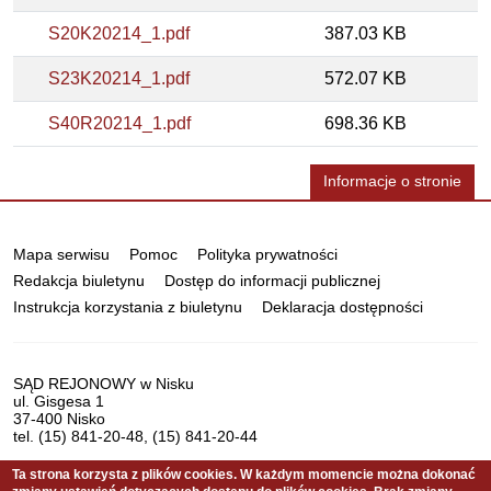
S20K20214_1.pdf
387.03 KB
S23K20214_1.pdf
572.07 KB
S40R20214_1.pdf
698.36 KB
Informacje o stronie
Informacje
Mapa serwisu
Pomoc
Polityka prywatności
Redakcja biuletynu
Dostęp do informacji publicznej
Instrukcja korzystania z biuletynu
Deklaracja dostępności
Dane
SĄD REJONOWY w Nisku
ul. Gisgesa 1
teleadresowe
37-400 Nisko
tel. (15) 841-20-48, (15) 841-20-44
Ta strona korzysta z plików cookies. W każdym momencie można dokonać