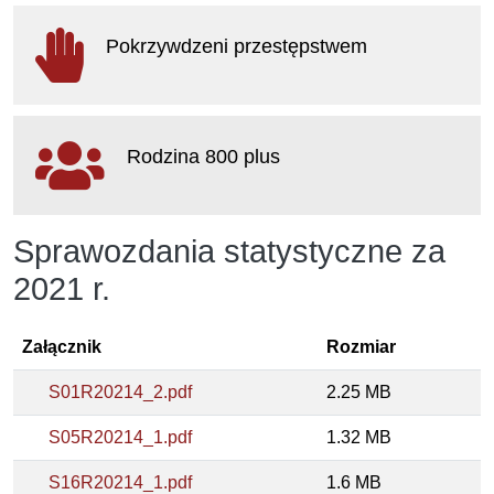
otwiera
się
Pokrzywdzeni przestępstwem
w
nowym
oknie
otwiera
się
Rodzina 800 plus
w
nowym
oknie
otwiera
Sprawozdania statystyczne za
się
w
2021 r.
nowym
oknie
Załącznik
Rozmiar
S01R20214_2.pdf
2.25 MB
S05R20214_1.pdf
1.32 MB
S16R20214_1.pdf
1.6 MB