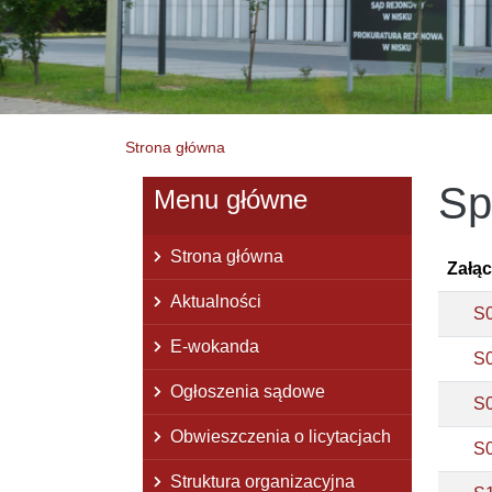
Strona główna
Sp
Menu główne
Strona główna
Załąc
Aktualności
S
E-wokanda
S
Ogłoszenia sądowe
S
Obwieszczenia o licytacjach
S
Struktura organizacyjna