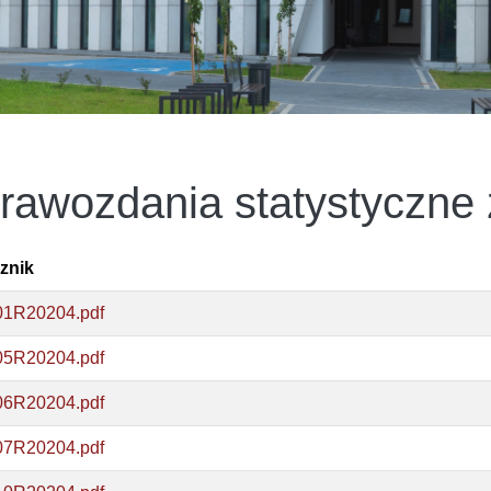
rawozdania statystyczne 
znik
01R20204.pdf
05R20204.pdf
06R20204.pdf
07R20204.pdf