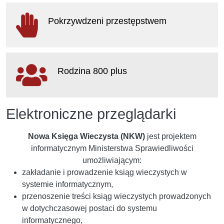
otwiera
się
Pokrzywdzeni przestępstwem
w
nowym
oknie
otwiera
się
Rodzina 800 plus
w
nowym
oknie
otwiera
Elektroniczne przeglądarki
się
w
nowym
Nowa Księga Wieczysta (NKW)
jest projektem
oknie
informatycznym Ministerstwa Sprawiedliwości
umożliwiającym:
zakładanie i prowadzenie ksiąg wieczystych w
systemie informatycznym,
przenoszenie treści ksiąg wieczystych prowadzonych
w dotychczasowej postaci do systemu
informatycznego,