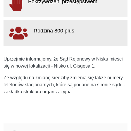
Pokrzywdzeni przestępstwem
w
nowym
oknie
otwiera
się
Rodzina 800 plus
w
nowym
oknie
otwiera
się
Uprzejmie informujemy, że Sąd Rejonowy w Nisku mieści
w
się w nowej lokalizacji - Nisko ul. Gisgesa 1.
nowym
oknie
Ze względu na zmianę siedziby zmienią się także numery
telefonów stacjonarnych, które są podane na stronie sądu -
zakładka struktura organizacyjna.