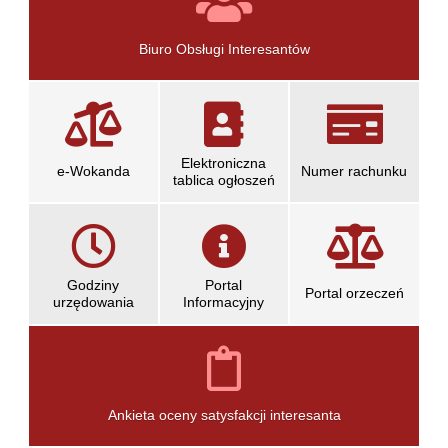
informacyjne
Biuro Obsługi Interesantów
Elektroniczna
e-Wokanda
Numer rachunku
tablica ogłoszeń
Godziny
Portal
Portal orzeczeń
urzędowania
Informacyjny
otwiera
otwiera
się
się
w
w
nowym
nowym
oknie
oknie
Ankieta oceny satysfakcji interesanta