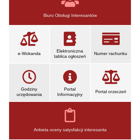
informacyjne
Biuro Obsługi Interesantów
Elektroniczna
e-Wokanda
Numer rachunku
tablica ogłoszeń
Godziny
Portal
Portal orzeczeń
urzędowania
Informacyjny
otwiera
otwiera
się
się
w
w
nowym
nowym
oknie
oknie
Ankieta oceny satysfakcji interesanta