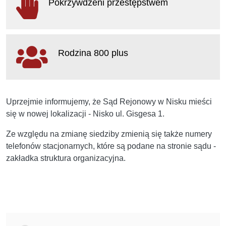
Pokrzywdzeni przestępstwem
w
nowym
oknie
otwiera
się
Rodzina 800 plus
w
nowym
oknie
otwiera
się
Uprzejmie informujemy, że Sąd Rejonowy w Nisku mieści
w
się w nowej lokalizacji - Nisko ul. Gisgesa 1.
nowym
oknie
Ze względu na zmianę siedziby zmienią się także numery
telefonów stacjonarnych, które są podane na stronie sądu -
zakładka struktura organizacyjna.