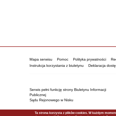
Informacje
Mapa serwisu
Pomoc
Polityka prywatności
Red
Instrukcja korzystania z biuletynu
Deklaracja dostę
Serwis pełni funkcję strony Biuletynu Informacji
Publicznej
Sądu Rejonowego w Nisku
Ta strona korzysta z plików cookies. W każdym mome
Copyright © 2021 Sąd Rejonowy w Nisku