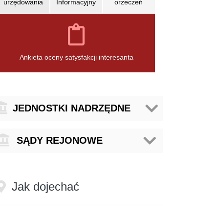
urzędowania
Informacyjny
orzeczeń
otwiera
otwiera
się
się
w
w
nowym
nowym
oknie
oknie
Ankieta oceny satysfakcji interesanta
ednostki
JEDNOSTKI NADRZĘDNE
nadrzędne
Sądy
SĄDY REJONOWE
Rejonowe
Jak dojechać