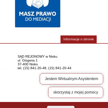
Informacje o stronie
Dane
SĄD REJONOWY w Nisku
ul. Gisgesa 1
37-400 Nisko
teleadresowe
tel. (15) 841-20-48, (15) 841-20-44
Jestem Wirtualnym Asystentem
skorzystaj z mojej pomocy