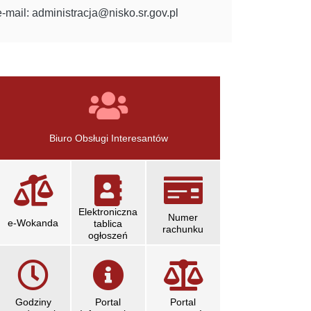
e-mail: administracja@nisko.sr.gov.pl
linki
informacyjne
Biuro Obsługi Interesantów
Elektroniczna
Numer
e-Wokanda
tablica
rachunku
ogłoszeń
Godziny
Portal
Portal