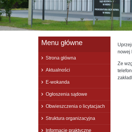
Menu główne
Uprzej
nowej l
Strona główna
Ze wzg
Aktualności
telefo
zakład
E-wokanda
Ogłoszenia sądowe
Obwieszczenia o licytacjach
Struktura organizacyjna
Informacje praktyczne