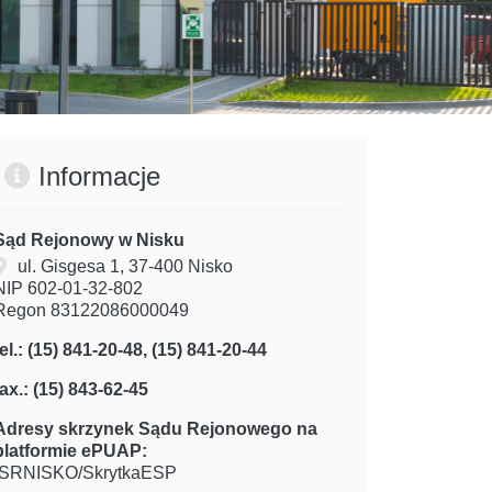
Informacje
Sąd Rejonowy w Nisku
ul. Gisgesa 1, 37-400 Nisko
NIP 602-01-32-802
Regon 83122086000049
tel.: (15) 841-20-48, (15) 841-20-44
fax.: (15) 843-62-45
Adresy skrzynek Sądu Rejonowego na
platformie ePUAP:
/SRNISKO/SkrytkaESP