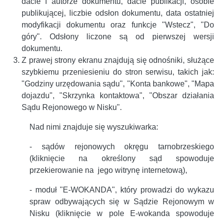
dacie i autorze dokumentu, dacie publikacji, osobie
publikującej, liczbie odsłon dokumentu, data ostatniej
modyfikacji dokumentu oraz funkcje "Wstecz", "Do
góry". Odsłony liczone są od pierwszej wersji
dokumentu.
Z prawej strony ekranu znajdują się odnośniki, służące
szybkiemu przeniesieniu do stron serwisu, takich jak:
"Godziny urzędowania sądu", "Konta bankowe", "Mapa
dojazdu", "Skrzynka kontaktowa", "Obszar działania
Sądu Rejonowego w Nisku".
Nad nimi znajduje się wyszukiwarka:
- sądów rejonowych okręgu tarnobrzeskiego
(kliknięcie na określony sąd spowoduje
przekierowanie na jego witrynę internetową),
- moduł "E-WOKANDA", który prowadzi do wykazu
spraw odbywających się w Sądzie Rejonowym w
Nisku (kliknięcie w pole E-wokanda spowoduje