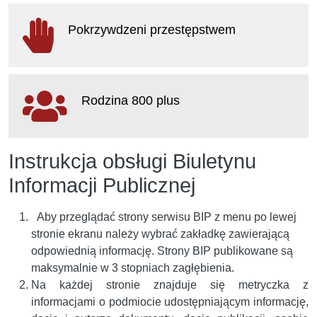
otwiera
się
Pokrzywdzeni przestępstwem
w
nowym
oknie
otwiera
się
Rodzina 800 plus
w
nowym
oknie
otwiera
Instrukcja obsługi Biuletynu
się
w
Informacji Publicznej
nowym
oknie
Aby przeglądać strony serwisu BIP z menu po lewej
stronie ekranu należy wybrać zakładkę zawierającą
odpowiednią informację. Strony BIP publikowane są
maksymalnie w 3 stopniach zagłębienia.
Na każdej stronie znajduje się metryczka z
informacjami o podmiocie udostępniającym informację,