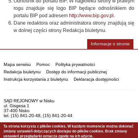
Odnośnik do portalu BIP. W nagłówku strony w prawym
rogu znajduje się logo BIP będące odnośnikiem do
portalu BIP pod adresem
http://www.bip.gov.pl
.
Dane redaktora oraz administratora strony znajdują się
w dolnej części strony Redakcja biuletynu.
Informacje o stronie
Informacje
Mapa serwisu
Pomoc
Polityka prywatności
Redakcja biuletynu
Dostęp do informacji publicznej
Instrukcja korzystania z biuletynu
Deklaracja dostępności
Dane
SĄD REJONOWY w Nisku
ul. Gisgesa 1
teleadresowe
37-400 Nisko
tel. (15) 841-20-48, (15) 841-20-44
Ta strona korzysta z plików cookies. W każdym momencie można dokonać
zmiany ustawień dotyczących dostępu do plików cookies. Brak zmiany
Serwis pełni funkcję strony Biuletynu Informacji Publicznej
ustawień przeglądarki oznacza zgodę na ich użycie.